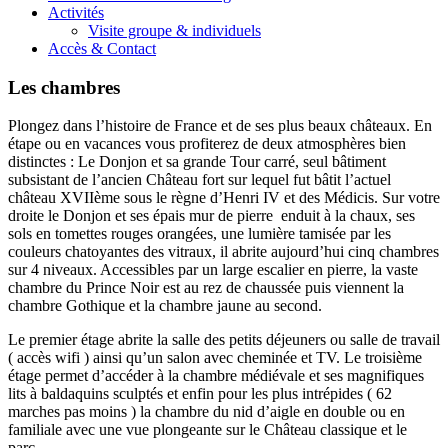
Activités
Visite groupe & individuels
Accès & Contact
Les chambres
Plongez dans l’histoire de France et de ses plus beaux châteaux. En
étape ou en vacances vous profiterez de deux atmosphères bien
distinctes : Le Donjon et sa grande Tour carré, seul bâtiment
subsistant de l’ancien Château fort sur lequel fut bâtit l’actuel
château XVIIème sous le règne d’Henri IV et des Médicis. Sur votre
droite le Donjon et ses épais mur de pierre enduit à la chaux, ses
sols en tomettes rouges orangées, une lumière tamisée par les
couleurs chatoyantes des vitraux, il abrite aujourd’hui cinq chambres
sur 4 niveaux. Accessibles par un large escalier en pierre, la vaste
chambre du Prince Noir est au rez de chaussée puis viennent la
chambre Gothique et la chambre jaune au second.
Le premier étage abrite la salle des petits déjeuners ou salle de travail
( accès wifi ) ainsi qu’un salon avec cheminée et TV. Le troisième
étage permet d’accéder à la chambre médiévale et ses magnifiques
lits à baldaquins sculptés et enfin pour les plus intrépides ( 62
marches pas moins ) la chambre du nid d’aigle en double ou en
familiale avec une vue plongeante sur le Château classique et le
parc.